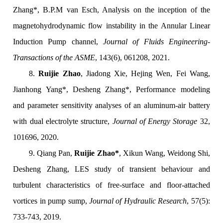
Zhang*, B.P.M van Esch, Analysis on the inception of the
magnetohydrodynamic flow instability in the Annular Linear
Induction Pump channel,
Journal of Fluids Engineering-
Transactions of the ASME
, 143(6), 061208, 2021.
8.
Ruijie Zhao
, Jiadong Xie, Hejing Wen, Fei Wang,
Jianhong Yang*, Desheng Zhang*, Performance modeling
and parameter sensitivity analyses of an aluminum-air battery
with dual electrolyte structure,
Journal of Energy Storage
32,
101696, 2020.
9. Qiang Pan,
Ruijie Zhao*
, Xikun Wang, Weidong Shi,
Desheng Zhang, LES study of transient behaviour and
turbulent characteristics of free-surface and floor-attached
vortices in pump sump,
Journal of Hydraulic Research
, 57(5):
733-743, 2019.