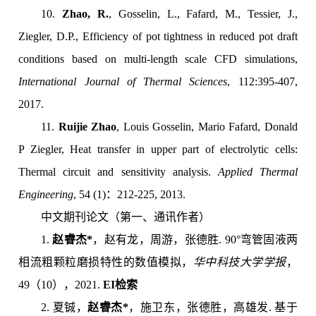
10.
Zhao, R.
, Gosselin, L., Fafard, M., Tessier, J.,
Ziegler, D.P., Efficiency of pot tightness in reduced pot draft
conditions based on multi-length scale CFD simulations,
International Journal of Thermal Sciences
, 112:395-407,
2017.
11.
Ruijie Zhao
, Louis Gosselin, Mario Fafard, Donald
P Ziegler, Heat transfer in upper part of electrolytic cells:
Thermal circuit and sensitivity analysis.
Applied Thermal
Engineering
, 54 (1)：212-225, 2013.
中文期刊论文（第一、通讯作者）
1.
赵睿杰
*
，赵有龙，周游，张德胜. 90°弯管固液两
相流粗颗粒磨损特性的数值模拟，
华中科技大学学报
，
49（10），2021.
EI
检索
2. 夏铖，
赵睿杰
*
，施卫东，张德胜，高雄发. 基于