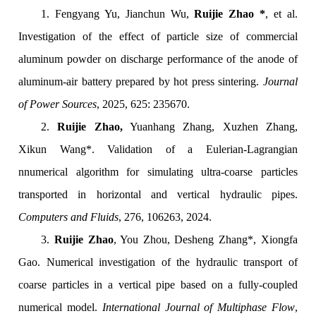
1. Fengyang Yu, Jianchun Wu,
Ruijie Zhao *
, et al.
Investigation of the effect of particle size of commercial
aluminum powder on discharge performance of the anode of
aluminum-air battery prepared by hot press sintering.
Journal
of Power Sources
, 2025, 625: 235670.
2.
Ruijie Zhao,
Yuanhang Zhang, Xuzhen Zhang,
Xikun Wang*. Validation of a Eulerian-Lagrangian
nnumerical algorithm for simulating ultra-coarse particles
transported in horizontal and vertical hydraulic pipes.
Computers and Fluids
, 276, 106263, 2024.
3.
Ruijie Zhao
, You Zhou, Desheng Zhang*, Xiongfa
Gao. Numerical investigation of the hydraulic transport of
coarse particles in a vertical pipe based on a fully-coupled
numerical model.
International Journal of Multiphase Flow
,