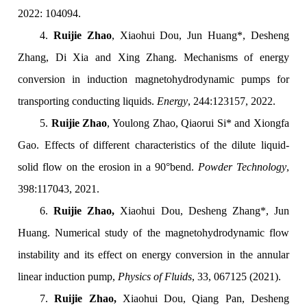
2022: 104094.
4.
Ruijie Zhao
, Xiaohui Dou, Jun Huang*, Desheng
Zhang, Di Xia and Xing Zhang. Mechanisms of energy
conversion in induction magnetohydrodynamic pumps for
transporting conducting liquids.
Energy
, 244:123157, 2022.
5.
Ruijie Zhao
, Youlong Zhao, Qiaorui Si* and Xiongfa
Gao. Effects of different characteristics of the dilute liquid-
solid flow on the erosion in a 90°bend.
Powder Technology
,
398:117043, 2021.
6.
Ruijie Zhao,
Xiaohui Dou, Desheng Zhang*, Jun
Huang. Numerical study of the magnetohydrodynamic flow
instability and its effect on energy conversion in the annular
linear induction pump,
Physics of Fluids
, 33, 067125 (2021).
7.
Ruijie Zhao,
Xiaohui Dou, Qiang Pan, Desheng