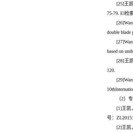
[25]
75-79. EI检
[26]Wang
double blade
[27]Wan
based on uni
[28]
120.
[29]Wan
10thInternati
（2）
[1]
号：ZL20151
[2]