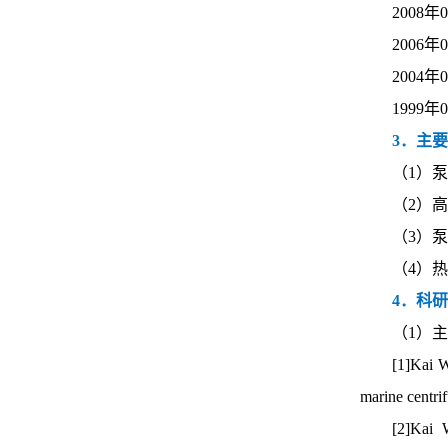
2008
2006
2004
1999
3．主
（1）
（2）
（3）泵
（4）
4．科
（1）
[1]Kai W
marine centri
[2]Kai 