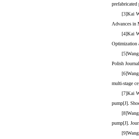
prefabricate
[3]Kai W
Advances in 
[4]Kai 
Optimization
[5]Wang 
Polish Journ
[6]Wang 
multi-stage c
[7]Kai W
pump[J]. Sho
[8]Wang 
pump[J]. Jou
[9]Wang 