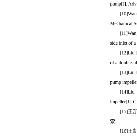
pump[J]. Adv
[10]Wang
Mechanical S
[11]Wang
side inlet of
[12]Liu 
of a double-b
[13]Liu 
pump impelle
[14]Liu
impeller[J].
[15]
索
[16]