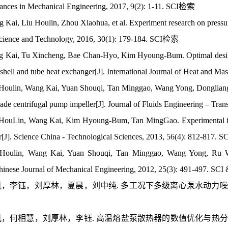
ances in Mechanical Engineering, 2017, 9(2): 1-11. SCI检索
 Kai, Liu Houlin, Zhou Xiaohua, et al. Experiment research on pressure
cience and Technology, 2016, 30(1): 179-184. SCI检索
 Kai, Tu Xincheng, Bae Chan-Hyo, Kim Hyoung-Bum. Optimal design of
 a shell and tube heat exchanger[J]. International Journal of Heat and
Houlin, Wang Kai, Yuan Shouqi, Tan Minggao, Wang Yong, Dongliang.
lade centrifugal pump impeller[J]. Journal of Fluids Engineering – 
HouLin, Wang Kai, Kim Hyoung-Bum, Tan MingGao. Experimental inves
r[J]. Science China - Technological Sciences, 2013, 56(4): 812-817.
 Houlin, Wang Kai, Yuan Shouqi, Tan Minggao, Wang Yong, Ru We
 Chinese Journal of Mechanical Engineering, 2012, 25(3): 491-497. S
王凯，李钰，刘厚林，夏晨，刘中纯. 多工况下多级离心泵水动力噪声数值研究
王凯，何相慧，刘厚林，李钰. 高温熔盐泵散热器的数值优化与热分析[J]. 