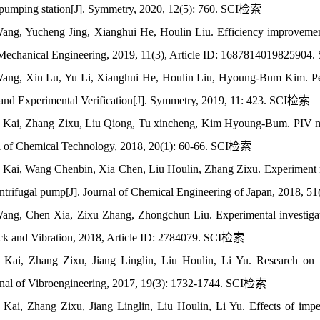
d pumping station[J]. Symmetry, 2020, 12(5): 760. SCI检索
ang, Yucheng Jing, Xianghui He, Houlin Liu. Efficiency improvement 
Mechanical Engineering, 2019, 11(3), Article ID: 168781401982590
Wang, Xin Lu, Yu Li, Xianghui He, Houlin Liu, Hyoung-Bum Kim. P
 and Experimental Verification[J]. Symmetry, 2019, 11: 423. SCI检索
Kai, Zhang Zixu, Liu Qiong, Tu xincheng, Kim Hyoung-Bum. PIV measu
al of Chemical Technology, 2018, 20(1): 60-66. SCI检索
Kai, Wang Chenbin, Xia Chen, Liu Houlin, Zhang Zixu. Experiment mea
entrifugal pump[J]. Journal of Chemical Engineering of Japan, 2018,
ang, Chen Xia, Zixu Zhang, Zhongchun Liu. Experimental investigation
ck and Vibration, 2018, Article ID: 2784079. SCI检索
Kai, Zhang Zixu, Jiang Linglin, Liu Houlin, Li Yu. Research on un
rnal of Vibroengineering, 2017, 19(3): 1732-1744. SCI检索
Kai, Zhang Zixu, Jiang Linglin, Liu Houlin, Li Yu. Effects of impel