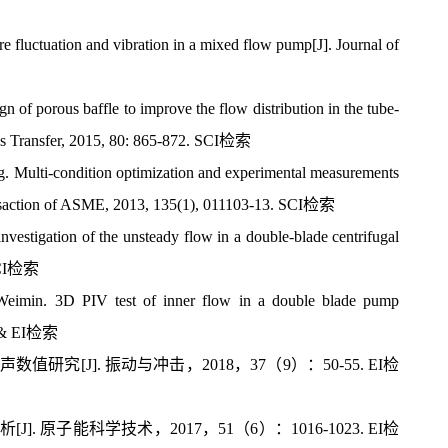
 fluctuation and vibration in a mixed flow pump[J]. Journal of
 porous baffle to improve the flow distribution in the tube-
 Mass Transfer, 2015, 80: 865-872. SCI检索
 Multi-condition optimization and experimental measurements
Transaction of ASME, 2013, 135(1), 011103-13. SCI检索
tigation of the unsteady flow in a double-blade centrifugal
 SCI检索
imin. 3D PIV test of inner flow in a double blade pump
CI & EI检索
[J]. 振动与冲击，2018，37（9）：50-55. EI检
原子能科学技术，2017，51（6）：1016-1023. EI检