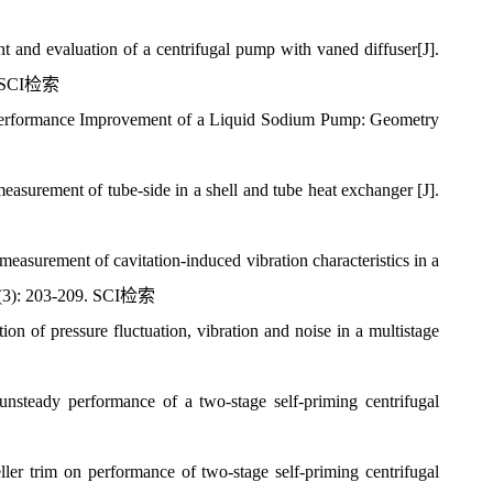
and evaluation of a centrifugal pump with vaned diffuser[J].
4. SCI检索
erformance Improvement of a Liquid Sodium Pump: Geometry
rement of tube-side in a shell and tube heat exchanger [J].
surement of cavitation-induced vibration characteristics in a
 51(3): 203-209. SCI检索
 of pressure fluctuation, vibration and noise in a multistage
steady performance of a two-stage self-priming centrifugal
ler trim on performance of two-stage self-priming centrifugal