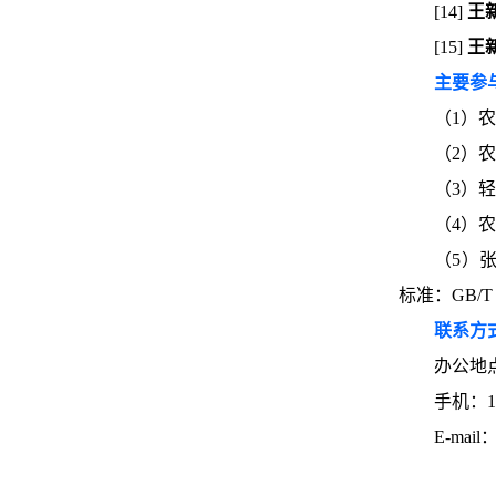
[14]
王
[15]
王
主要参
（1）农
（2）农
（3）轻
（4）农
（5）
标准：GB/T 
联系方式
办公地
手机：13
E-mail