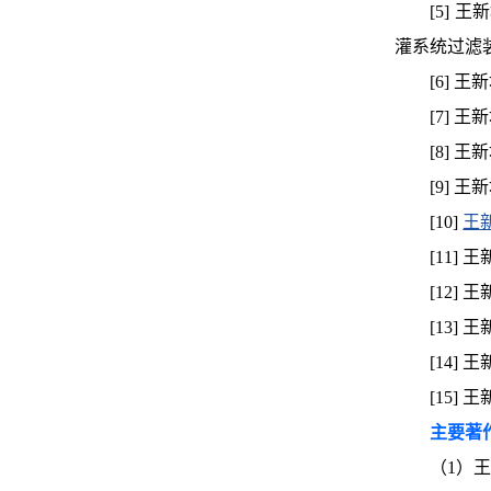
[5] 王
灌系统过滤装置优
[6] 
[7] 王
[8] 王
[9] 王
[10]
王
[11] 
[12] 
[13] 
[14] 
[15] 
主要著
（1）王