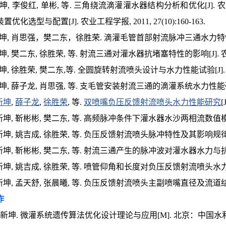
新坤, 李俊红, 单彬, 等. 三角绕流滴灌灌水器结构分析和优化[J]. 农业机械学
化选型与配置[J]. 农业工程学报, 2011, 27(10):160-163.
王新坤, 肖思强，樊二东，徐胜荣. 滴灌毛管首部射流脉冲三通水力特性试验研
新坤, 樊二东, 徐胜荣, 等. 射流三通对灌水器抗堵塞特性的影响[J]. 农业机械学
新坤, 徐胜荣, 樊二东,等. 全圆旋转射流喷头设计与水力性能试验[J]. 农业机械学
新坤, 薛子龙, 肖思强, 等. 支毛管安装射流三通的滴灌系统水力性能研究[J].
新坤
,
薛子龙
,
徐胜荣
, 等.
双喷嘴负压反馈射流喷头水力性能研究
[
王新坤, 靳彬彬, 樊二东, 等. 高频脉冲条件下灌水器水沙两相流数值模拟[J]. 
王新坤, 姚吉成, 徐胜荣, 等. 负压反馈射流喷头脉冲特性及其影响规律[J]. 农
王新坤, 靳彬彬, 樊二东, 等. 射流三通产生的脉冲波对灌水器水力与抗堵塞特性的
王新坤, 姚吉成, 徐胜荣, 等. 喷管仰角和长度对负压反馈射流喷头水力性能的影响
王新坤, 孟天舒, 张晨曦, 等. 负压反馈射流喷头主副喷嘴直径及流道结构参数的优
作
新坤. 微灌系统遗传算法优化设计理论与应用[M]. 北京：中国水利水