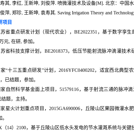
寿其, 李红, 王新坤, 刘俊萍. 喷微灌技术及设备[M]. 北京：中国水利
, 郑珍, 王新坤, 袁寿其. Saving Irrigation Theory and Technol
研项目
苏省重点研发计划（现代农业），BE2022351，基于数字孪生的
300万元, 在研, 参加。
苏省科技支撑计划，BE2018373，低压节能射流脉冲滴灌技术研究
家“十三五重点研发”计划，2016YFC0400202，适宜西北典型农
万元，已结题，参加。
家自然科学基金面上项目，51579116，基于射流三通的脉冲滴灌诱
，已结题，主持。
家星火计划重点项目，2015GA690006，丘陵山区果园微灌水肥药一
加。
X（14）2100，基于丘陵山区低水头发电的节水灌溉系统与关键技术研