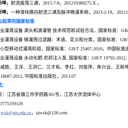
新坤，
射流振荡三通，2015-7-8，201210389275.X 。
新坤，
一种滑块换向射流三通及脉冲微灌系统，2023-2-19，2021115
与起草的国家标准
业灌溉设备 滴头和滴灌管 技术规范和试验方法，国家标准：GB/T 17
业灌溉设备 微灌用过滤器：术语、定义和分类，国家标准：GB/T 1869
小型移动式灌溉机组，国家标准：GB/T 25407-2010，中国标准出版
业灌溉设备 水动化肥-农药注入泵, 国家标准：GB/T 19792-2012,
张咸胜、王洋、王洪仁、兰才有、李红、刘俊萍、朱兴业、王新坤, 
18687-2012, 中国标准出版社，2013.07
:
点：江苏省镇江市学府路301号，江苏大学流体中心
775359126
：
wxk@ujs.edu.cn
，xjwxk@126.com