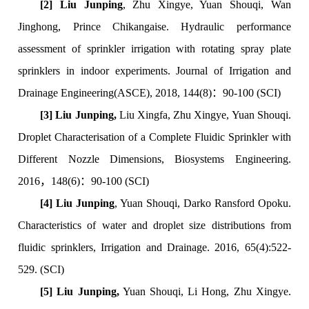
[2] Liu Junping
, Zhu Xingye, Yuan Shouqi, Wan
Jinghong, Prince Chikangaise. Hydraulic performance
assessment of sprinkler irrigation with rotating spray plate
sprinklers in indoor experiments. Journal of Irrigation and
Drainage Engineering(ASCE), 2018, 144(8)：90-100 (SCI)
[3] Liu Junping,
Liu Xingfa, Zhu Xingye, Yuan Shouqi.
Droplet Characterisation of a Complete Fluidic Sprinkler with
Different Nozzle Dimensions, Biosystems Engineering.
2016，148(6)：90-100 (SCI)
[4] Liu Junping
, Yuan Shouqi, Darko Ransford Opoku.
Characteristics of water and droplet size distributions from
fluidic sprinklers, Irrigation and Drainage. 2016, 65(4):522-
529. (SCI)
[5] Liu Junping,
Yuan Shouqi, Li Hong, Zhu Xingye.