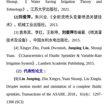
Shouqi. 《Water Saving Irrigation Theory and
Tehnology》，江苏大学出版社，2021.
[2]刘俊萍，
朱兴业.《全射流喷头变量喷洒关键技
术》，机械工业出版社， 2013.
[3] 袁寿其，李红，王新坤，
刘俊萍
等编著.《喷滴灌
技术及设备》，中国水利水电出版社，2015.
[4] Xingye Zhu, Frank Dwomoh,
Junping Liu
, Shouqi
Yuan. 《Characteristics of Fluidic Sprinkler & Variable-Rate
Irrigation System》, Lambert Academic Publishing, 2015.
（2）代表性论文：
[1] Liu Junping
, Zhu Xingye, Yuan Shouqi, Liu Xingfa.
Droplet motion model and simulation of a complete fluidic
sprinkler, Transactions of the ASABE. 2018，61(4)：1297-
1306 (SCI)