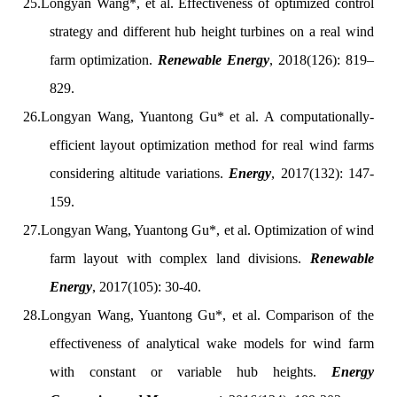
25.
Longyan Wang*, et al. Effectiveness of optimized control
strategy and different hub height turbines on a real wind
farm optimization.
Renewable Energy
, 2018(126): 819–
829.
26.
Longyan Wang, Yuantong Gu* et al. A computationally-
efficient layout optimization method for real wind farms
considering altitude variations.
Energy
, 2017(132): 147-
159.
27.
Longyan Wang, Yuantong Gu*, et al. Optimization of wind
farm layout with complex land divisions.
Renewable
Energy
, 2017(105): 30-40.
28.
Longyan Wang, Yuantong Gu*, et al. Comparison of the
effectiveness of analytical wake models for wind farm
with constant or variable hub heights.
Energy