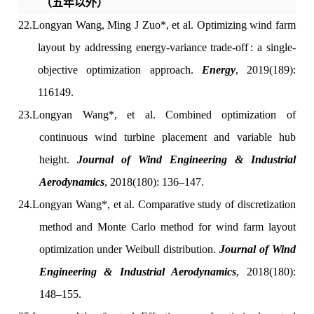
（五年以外）
22.
Longyan Wang, Ming J Zuo*, et al. Optimizing wind farm
layout by addressing energy-variance trade-off : a single-
objective optimization approach.
Energy
, 2019(189):
116149.
23.
Longyan Wang*, et al. Combined optimization of
continuous wind turbine placement and variable hub
height.
Journal of Wind Engineering & Industrial
Aerodynamics
, 2018(180): 136–147.
24.
Longyan Wang*, et al. Comparative study of discretization
method and Monte Carlo method for wind farm layout
optimization under Weibull distribution.
Journal of Wind
Engineering & Industrial Aerodynamics
, 2018(180):
148–155.