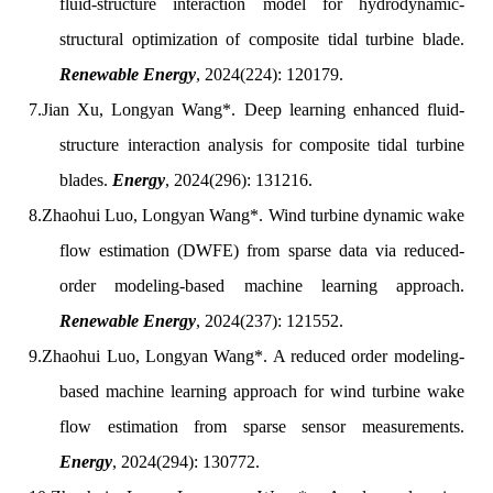
fluid-structure interaction model for hydrodynamic-
structural optimization of composite tidal turbine blade.
Renewable Energy
, 2024(224): 120179.
7.
Jian Xu,
Longyan Wang*. Deep learning enhanced fluid-
structure interaction analysis for composite tidal turbine
blades.
Energy
, 2024(296): 131216.
8.
Zhaohui Luo, Longyan Wang*. Wind turbine dynamic wake
flow estimation (DWFE) from sparse data via reduced-
order modeling-based machine learning approach.
Renewable Energy
, 2024(237): 121552.
9.
Zhaohui Luo, Longyan Wang*. A reduced order modeling-
based machine learning approach for wind turbine wake
flow estimation from sparse sensor measurements.
Energy
, 2024(294): 130772.