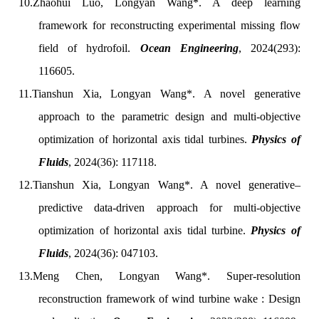
10.
Zhaohui Luo, Longyan Wang*. A deep learning
framework for reconstructing experimental missing flow
field of hydrofoil.
Ocean Engineering
, 2024(293):
116605.
11.
Tianshun Xia, Longyan Wang*. A novel generative
approach to the parametric design and multi-objective
optimization of horizontal axis tidal turbines.
Physics of
Fluids
, 2024(36): 117118.
12.
Tianshun Xia, Longyan Wang*. A novel generative–
predictive data-driven approach for multi-objective
optimization of horizontal axis tidal turbine.
Physics of
Fluids
, 2024(36): 047103.
13.
Meng Chen,
Longyan Wang*. Super-resolution
reconstruction framework of wind turbine wake : Design