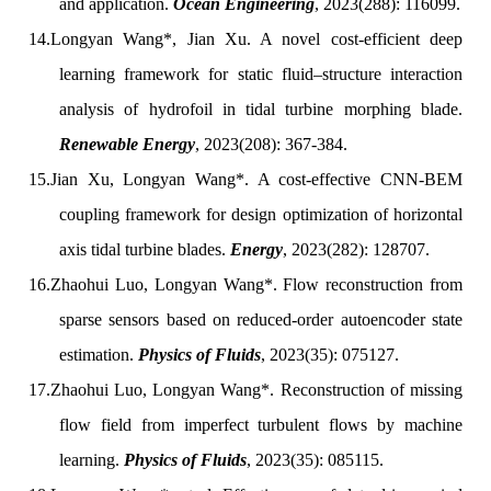
and application.
Ocean Engineering
, 2023(288): 116099.
14.
Longyan Wang*, Jian Xu. A novel cost-efficient deep
learning framework for static fluid–structure interaction
analysis of hydrofoil in tidal turbine morphing blade.
Renewable Energy
, 2023(208): 367-384.
15.
Jian Xu,
Longyan Wang*. A cost-effective CNN-BEM
coupling framework for design optimization of horizontal
axis tidal turbine blades.
Energy
, 2023(282): 128707.
16.
Zhaohui Luo, Longyan Wang*. Flow reconstruction from
sparse sensors based on reduced-order autoencoder state
estimation.
Physics of Fluids
, 2023(35): 075127.
17.
Zhaohui Luo, Longyan Wang*. Reconstruction of missing
flow field from imperfect turbulent flows by machine
learning.
Physics of Fluids
, 2023(35): 085115.