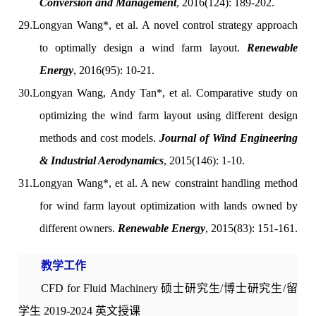
Conversion and Management
, 2016(124): 189-202.
29.
Longyan Wang*, et al. A novel control strategy approach
to optimally design a wind farm layout.
Renewable
Energy
, 2016(95): 10-21.
30.
Longyan Wang, Andy Tan*, et al. Comparative study on
optimizing the wind farm layout using different design
methods and cost models.
Journal of Wind Engineering
& Industrial Aerodynamics
, 2015(146): 1-10.
31.
Longyan Wang*, et al. A new constraint handling method
for wind farm layout optimization with lands owned by
different owners.
Renewable Energy
, 2015(83): 151-161.
教学工作
CFD for Fluid Machinery 硕士研究生/博士研究生/留
学生 2019-2024 英文授课