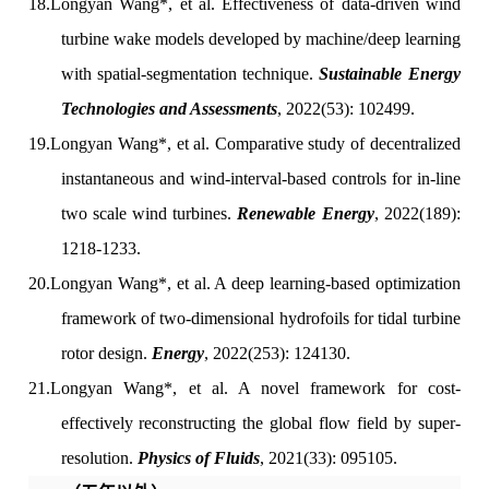
18.
Longyan Wang*, et al. Effectiveness of data-driven wind
turbine wake models developed by machine/deep learning
with spatial-segmentation technique.
Sustainable Energy
Technologies and Assessments
, 2022(53): 102499.
19.
Longyan Wang*, et al. Comparative study of decentralized
instantaneous and wind-interval-based controls for in-line
two scale wind turbines.
Renewable Energy
, 2022(189):
1218-1233.
20.
Longyan Wang*, et al. A deep learning-based optimization
framework of two-dimensional hydrofoils for tidal turbine
rotor design.
Energy
, 2022(253): 124130.
21.
Longyan Wang*, et al. A novel framework for cost-
effectively reconstructing the global flow field by super-
resolution.
Physics of Fluids
, 2021(33): 095105.