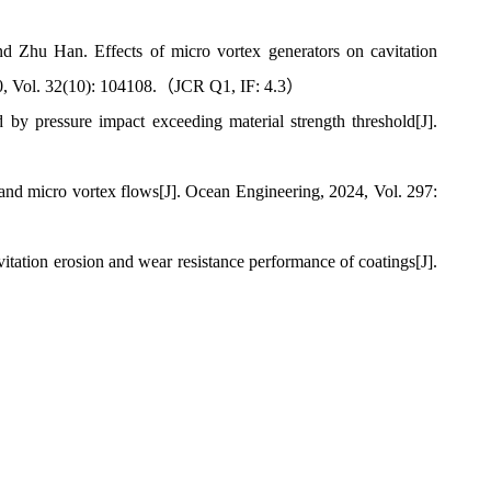
Zhu Han. Effects of micro vortex generators on cavitation
2020, Vol. 32(10): 104108.（JCR Q1, IF: 4.3）
d by pressure impact exceeding material strength threshold[J].
 and micro vortex flows[J]. Ocean Engineering, 2024, Vol. 297:
ation erosion and wear resistance performance of coatings[J].