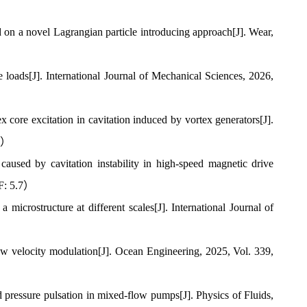
ed on a novel Lagrangian particle introducing approach[J]. Wear,
e loads[J]. International Journal of Mechanical Sciences, 2026,
x core excitation in cavitation induced by vortex generators[J].
.8）
 caused by cavitation instability in high-speed magnetic drive
IF: 5.7）
 a microstructure at different scales[J]. International Journal of
flow velocity modulation[J]. Ocean Engineering, 2025, Vol. 339,
d pressure pulsation in mixed-flow pumps[J]. Physics of Fluids,