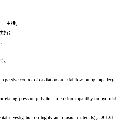
结题，主持；
，主持；
持；
主持。
rol of cavitation on axial flow pump impeller)，
e pulsation to erosion capability on hydrofoil
ion on highly anti-erosion materials)，2012/11-