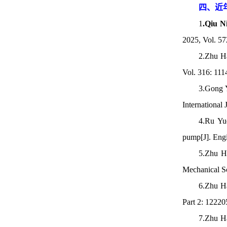
四、近
1
.Qiu N
2025, Vol. 5
2.Zhu H
Vol. 316: 11
3.Gong 
International
4.Ru Y
pump[J]. Engi
5.Zhu 
Mechanical S
6.Zhu H
Part 2: 1222
7.Zhu H