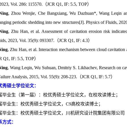
 2023, Vol. 286: 115570.（JCR Q1, IF: 5.5, TOP）
Ning
, Zhou Wenjie, Che Bangxiang, Wu Dazhuan*, Wang Leqin and 
anging periodic shedding into new structures[J]. Physics of Fluids, 
Ning
, Zhu Han, et al. Assessment of cavitation erosion risk indicate
luids, 2023, Vol. 35(9): 093307.（JCR Q1, IF: 4.3）
Ning
, Zhu Han, et al. Interaction mechanism between cloud cavitation
 Q1, IF: 5.5, TOP）
Ning
, Wang Leqin, Wu Suhuan, Dmitriy S. Likhachev, Research on cavit
Failure Analysis, 2015, Vol. 55(9): 208-223.（JCR Q1, IF: 5.7）
优秀硕士学位论文：
2022届毕业生（第一届）：校优秀硕士学位论文，在校攻读博士；
024届毕业生：校优秀硕士学位论文，C9高校攻读博士；
2025届毕业生：校优秀硕士学位论文，川机研究设计院集团有限公司
系方式：