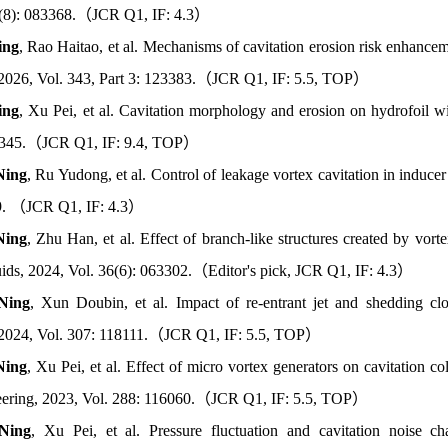
7(8): 083368.（JCR Q1, IF: 4.3）
ing
, Rao Haitao, et al. Mechanisms of cavitation erosion risk enhanc
 2026, Vol. 343, Part 3: 123383.（JCR Q1, IF: 5.5, TOP）
ing
, Xu Pei, et al. Cavitation morphology and erosion on hydrofoil wit
09345.（JCR Q1, IF: 9.4, TOP）
Ning
, Ru Yudong, et al. Control of leakage vortex cavitation in induce
9. （JCR Q1, IF: 4.3）
Ning
, Zhu Han, et al. Effect of branch-like structures created by vort
uids, 2024, Vol. 36(6): 063302.（Editor's pick, JCR Q1, IF: 4.3）
Ning
, Xun Doubin, et al. Impact of re-entrant jet and shedding clo
 2024, Vol. 307: 118111.（JCR Q1, IF: 5.5, TOP）
Ning
, Xu Pei, et al. Effect of micro vortex generators on cavitation co
ering, 2023, Vol. 288: 116060.（JCR Q1, IF: 5.5, TOP）
Ning
, Xu Pei, et al. Pressure fluctuation and cavitation noise cha