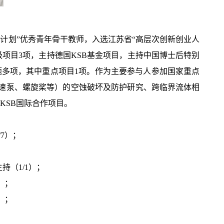
计划”优秀青年骨干教师，入选江苏省“高层次创新创业人
级项目3项，主持德国KSB基金项目，主持中国博士后特别
题多项，其中重点项目1项。作为主要参与人参加国家重点
速泵、螺旋桨等）的空蚀破坏及防护研究、跨临界流体相
KSB国际合作项目。
/7）；
主持（1/1）；
1）；
1）；
；