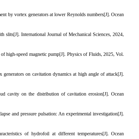
ement by vortex generators at lower Reynolds numbers[J]. Ocean
h slits[J]. International Journal of Mechanical Sciences, 2024,
r of high-speed magnetic pump[J]. Physics of Fluids, 2025, Vol.
ex generators on cavitation dynamics at high angle of attack[J].
ud cavity on the distribution of cavitation erosion[J]. Ocean
llapse and pressure pulsation: An experimental investigation[J].
racteristics of hydrofoil at different temperatures[J]. Ocean