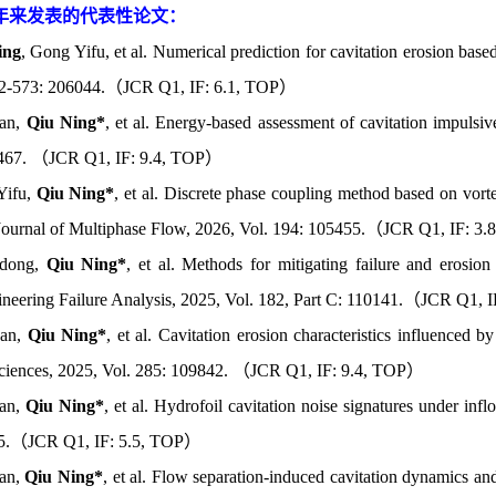
年来发表的代表性论文：
ing
, Gong Yifu, et al. Numerical prediction for cavitation erosion bas
72-573: 206044.（JCR Q1, IF: 6.1, TOP）
an,
Qiu Ning*
, et al. Energy-based assessment of cavitation impulsiv
1467. （JCR Q1, IF: 9.4, TOP）
Yifu,
Qiu Ning*
, et al. Discrete phase coupling method based on vorte
 Journal of Multiphase Flow, 2026, Vol. 194: 105455.（JCR Q1, IF: 3
udong,
Qiu Ning*
, et al. Methods for mitigating failure and erosion
neering Failure Analysis, 2025, Vol. 182, Part C: 110141.（JCR Q1, 
Han,
Qiu Ning*
, et al. Cavitation erosion characteristics influenced by
ciences, 2025, Vol. 285: 109842. （JCR Q1, IF: 9.4, TOP）
an,
Qiu Ning*
, et al. Hydrofoil cavitation noise signatures under in
05.（JCR Q1, IF: 5.5, TOP）
an,
Qiu Ning*
, et al. Flow separation-induced cavitation dynamics an