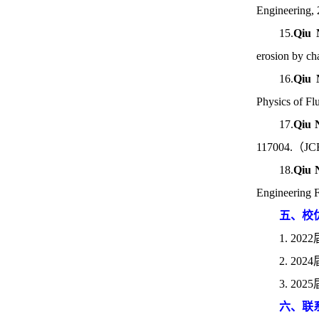
Engineering,
15.
Qiu 
erosion by ch
16.
Qiu 
Physics of F
17.
Qiu 
117004.（JCR
18.
Qiu 
Engineering 
五、校
1. 
2. 2
3. 
六、联