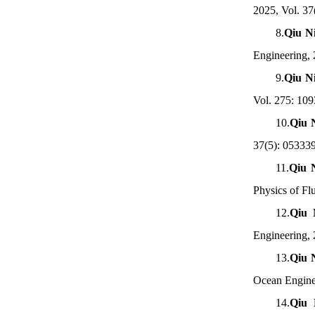
2025, Vol. 3
8.
Qiu N
Engineering,
9.
Qiu N
Vol. 275: 1
10.
Qiu 
37(5): 05333
11.
Qiu 
Physics of Fl
12.
Qiu 
Engineering,
13.
Qiu 
Ocean Engine
14.
Qiu 