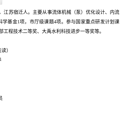
，江苏宿迁人。主要从事流体机械（泵）优化设计、内流
科学基金1项，市厅级课题4项。参与国家重点研发计划课
教育部工程技术二等奖、大禹水利科技进步一等奖等。
连读）
养
员