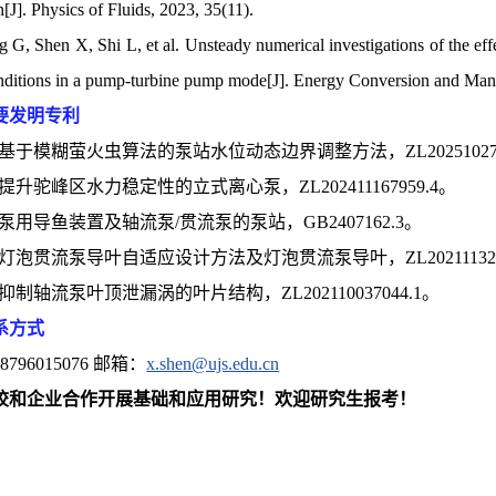
[J]. Physics of Fluids, 2023, 35(11).
g G, Shen X, Shi L, et al. Unsteady numerical investigations of the ef
onditions in a pump-turbine pump mode[J]. Energy Conversion and Ma
要发明专利
一种基于模糊萤火虫算法的泵站水位动态边界调整方法，ZL2025102771
一种提升驼峰区水力稳定性的立式离心泵，ZL202411167959.4。
一种泵用导鱼装置及轴流泵/贯流泵的泵站，GB2407162.3。
一种灯泡贯流泵导叶自适应设计方法及灯泡贯流泵导叶，ZL2021113233
一种抑制轴流泵叶顶泄漏涡的叶片结构，ZL202110037044.1。
系方式
796015076 邮箱：
x.shen@ujs.edu.cn
校和企业合作开展基础和应用研究！欢迎研究生报考！