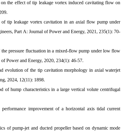
on the effect of tip leakage vortex induced cavitating flow on
209.
of tip leakage vortex cavitation in an axial flow pump under
gineers, Part A: Journal of Power and Energy, 2021, 235(1): 70-
f the pressure fluctuation in a mixed-flow pump under low flow
al of Power and Energy, 2020, 234(1): 46-57.
d evolution of the tip cavitation morphology in axial waterjet
ng, 2024, 12(11): 1898.
of hump characteristics in a large vertical volute centrifugal
performance improvement of a horizontal axis tidal current
ics of pump-jet and ducted propeller based on dynamic mode