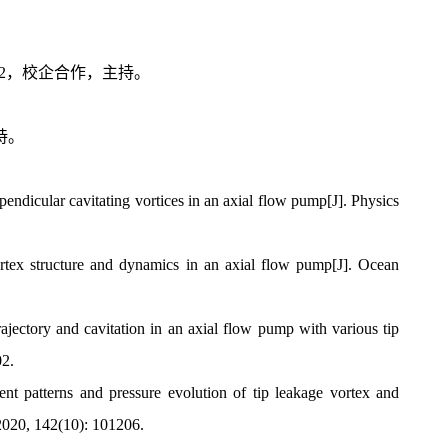
。
22，校企合作，主持。
持。
endicular cavitating vortices in an axial flow pump[J]. Physics
ortex structure and dynamics in an axial flow pump[J]. Ocean
ajectory and cavitation in an axial flow pump with various tip
02.
ent patterns and pressure evolution of tip leakage vortex and
 2020, 142(10): 101206.