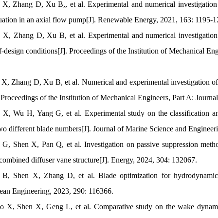
 X, Zhang D, Xu B,, et al. Experimental and numerical investigation 
tuation in an axial flow pump[J]. Renewable Energy, 2021, 163: 1195-1
 X, Zhang D, Xu B, et al. Experimental and numerical investigation 
f-design conditions[J]. Proceedings of the Institution of Mechanical En
 X, Zhang D, Xu B, et al. Numerical and experimental investigation o
. Proceedings of the Institution of Mechanical Engineers, Part A: Journ
 X, Wu H, Yang G, et al. Experimental study on the classification an
o different blade numbers[J]. Journal of Marine Science and Engineeri
 G, Shen X, Pan Q, et al. Investigation on passive suppression method 
ombined diffuser vane structure[J]. Energy, 2024, 304: 132067.
 B, Shen X, Zhang D, et al. Blade optimization for hydrodynamic 
cean Engineering, 2023, 290: 116366.
ao X, Shen X, Geng L, et al. Comparative study on the wake dynam