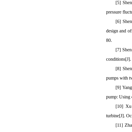
[5] Shen
pressure fluc
[6] Shen
design and of
80.
[7] Shen
conditions[J]
[8] Shen
pumps with tw
[9] Yang
pump: Using c
[10] Xu
turbine[J]. O
[11] Zh