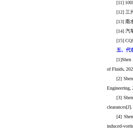
[11]
[12]
[13
[14]
[15]
五、代
[1]Shen 
of Fluids, 202
[2] Shen
Engineering, 
[3] Shen
clearances[J]
[4] Shen
induced-vorti